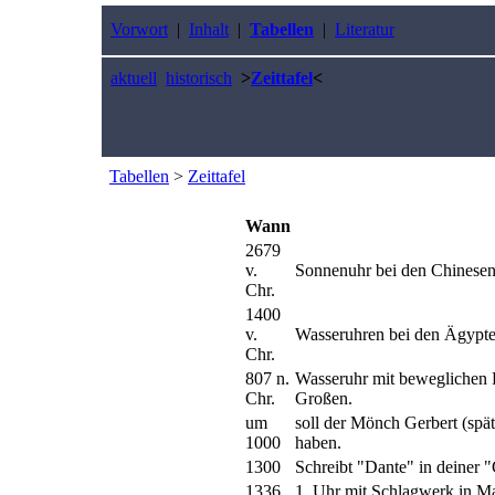
Vorwort
|
Inhalt
|
Tabellen
|
Literatur
aktuell
historisch
>
Zeittafel
<
Tabellen
>
Zeittafel
Wann
2679
v.
Sonnenuhr bei den Chinesen
Chr.
1400
v.
Wasseruhren bei den Ägypte
Chr.
807 n.
Wasseruhr mit beweglichen 
Chr.
Großen.
um
soll der Mönch Gerbert (spät
1000
haben.
1300
Schreibt "Dante" in deiner 
1336
1. Uhr mit Schlagwerk in Ma