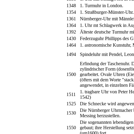
1348
1. Turmuhr in London.
1354
1. Straßburger-Münster-Uhr.
1361
Nürnberger-Uhr mit Männlei
1364
1. Uhr mt Schlagwerk in Au
1392
Älteste deutsche Turmuhr mi
1430
Federzuguhr Phillipps des 
1464
1. astronomische Kunstuhr, 
1494
Spindeluhr mit Pendel, Leon
Erfindung der Taschenuhr. D
zylindrischer Form (dosenfö
1500
gearbeitet. Ovale Uhren (Eie
(öfters mit dem Worte "stack
angewendet, in einzelnen Fä
1. tragbare Uhr von Peter He
1511
1542)
1525
Die Schnecke wird angewende
Die Nürnberger Uhrmacher b
1530
Messing herzustellen.
Die sogenannten lebendigen 
1550
gebaut; ihre Herstellung set
(um1600) fort.