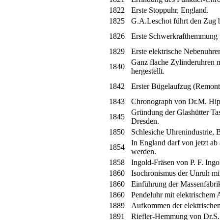
1822
Erste Stoppuhr, England.
1825
G.A.Leschot führt den Zug 
1826
Erste Schwerkrafthemmung 
1829
Erste elektrische Nebenuhre
Ganz flache Zylinderuhren 
1840
hergestellt.
1842
Erster Bügelaufzug (Remonto
1843
Chronograph von Dr.M. Hip
Gründung der Glashütter Ta
1845
Dresden.
1850
Schlesiche Uhrenindustrie, B
In England darf von jetzt ab
1854
werden.
1858
Ingold-Fräsen von P. F. Ingo
1860
Isochronismus der Unruh mit 
1860
Einführung der Massenfabri
1860
Pendeluhr mit elektrischem 
1889
Aufkommen der elektrischen
1891
Riefler-Hemmung von Dr.S. 