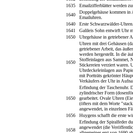
1635
Emailzifferblätter werden z
Doppelgehäuse kommen in A
1640
Emailuhren.
1640
Erste Schwarzwälder-Uhren
1641
Galileis Sohn entwirft Uhr m
1650
Uhrgehäuse in getriebener A
Uhren mit drei Gehäusen (das
getriebener Arbeit, das äuße
werden hergestellt. In die 
Stoffeinlagen aus Sammet, N
1650
Stickereien verziert waren.
Uhrdeckeleinlagen aus Papie
mit Portträts gekrönter Häup
Verkäufers der Uhr in Auf
Erfindung der Taschenuhr. D
zylindrischer Form (dosenfö
1650
gearbeitet. Ovale Uhren (Eie
(öfters mit dem Worte "stack
angewendet, in einzelnen Fä
1656
Huygens schafft die erste w
Erfindung der Spiralfeder du
angewendet (die Veröffentlic
1658
allgemeiner erst von 1690 ab