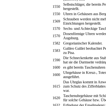
Selbstschläger, die bereits Pe
1550
hergestellt.
1550
Uhren in Gehäusen aus Bergk
Schrauben werden nicht meh
1569
Einrichtungen hergestellt.
1570
Sechs- und Achteckige Tasc
Dosenförmige Uhren werden a
1570
Augsburg.
1582
Gregorianischer Kalender.
Galileo Galilei beobachtet
1583
zu Pisa.
Die Schneckenkette aus Stahl
1590
hat sie die Darmseite vedrän
1600
es gibt bereits Taschenuhren
Uhrgehäuse in Kreuz-, Toten
1600
ausgeführt.
Das Uhrglas kommt in Anwen
1615
zum Schutz des Zifferblatte
war.
Taschenuhrgehäuse mit Schil
1620
für solche Gehäuse bzw. Über
1632
Erfindung der Emailmalerei 