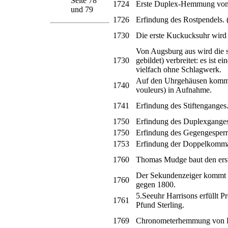
Seite 78
1724
Erste Duplex-Hemmung von 
und 79
1726
Erfindung des Rostpendels. 
1730
Die erste Kuckucksuhr wird 
Von Augsburg aus wird die s
1730
gebildet) verbreitet: es ist
vielfach ohne Schlagwerk.
Auf den Uhrgehäusen kommt 
1740
vouleurs) in Aufnahme.
1741
Erfindung des Stiftenganges
1750
Erfindung des Duplexganges
1750
Erfindung des Gegengesperrs
1753
Erfindung der Doppelkomm
1760
Thomas Mudge baut den erst
Der Sekundenzeiger kommt ers
1760
gegen 1800.
5.Seeuhr Harrisons erfüllt 
1761
Pfund Sterling.
1769
Chronometerhemmung von Pi