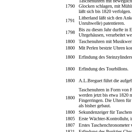
Taschenuhren mit beweglichen
1790
Glocken schlagen, mit Mühlr
läßt sich bis 1820 verfolgen.
Litherland läßt sich den An
1791
Unruhwelle) patentieren.
Bis zu diesm Jahr durfte in 
1798
Uhrgehäusen, verarbeitet we
1800
Taschenuhren mit Musikwerk
1800
Mit Perlen bestzte Uhren kom
1800
Erfindung des Steinzylinders
1800
Erfindung des Tourbillons.
1800
A.L.Breguet führt die aufge
Taschenuhren in Form von F
werden jetzt bis etwa 1820 m
1800
Fingerringen. Die Uhren fü
als bisher gebaut.
1800
Sekundenzeiger für Taschen
1805
Erste Wächter-Kontrolluhr, i
1807
Erstes Taschenchronometer 
1821
Erfindung des Punktier-Chr