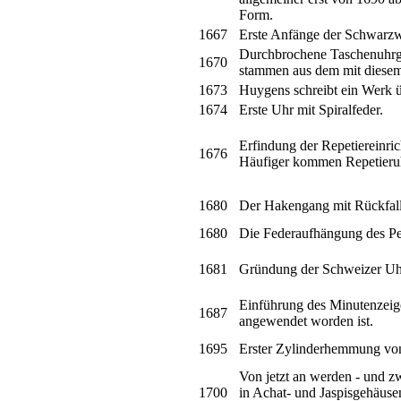
Form.
1667
Erste Anfänge der Schwarz
Durchbrochene Taschenuhrge
1670
stammen aus dem mit diesem
1673
Huygens schreibt ein Werk ü
1674
Erste Uhr mit Spiralfeder.
Erfindung der Repetiereinri
1676
Häufiger kommen Repetieruh
1680
Der Hakengang mit Rückfall 
1680
Die Federaufhängung des Pe
1681
Gründung der Schweizer Uhr
Einführung des Minutenzeige
1687
angewendet worden ist.
1695
Erster Zylinderhemmung vo
Von jetzt an werden - und z
1700
in Achat- und Jaspisgehäusen