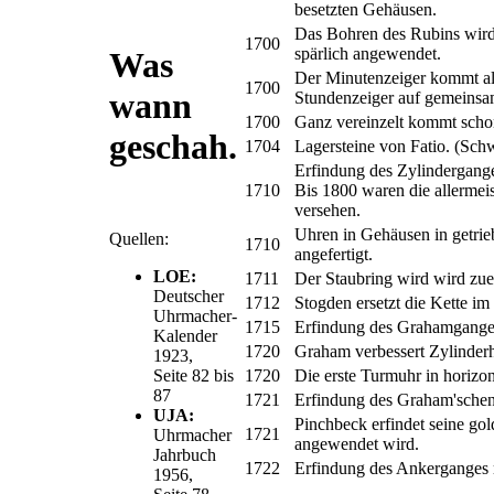
besetzten Gehäusen.
Das Bohren des Rubins wird
1700
spärlich angewendet.
Was
Der Minutenzeiger kommt a
1700
wann
Stundenzeiger auf gemeinsam
1700
Ganz vereinzelt kommt scho
geschah.
1704
Lagersteine von Fatio. (Sch
Erfindung des Zylindergange
1710
Bis 1800 waren die allerme
versehen.
Uhren in Gehäusen in getrie
Quellen:
1710
angefertigt.
LOE:
1711
Der Staubring wird wird zue
Deutscher
1712
Stogden ersetzt die Kette i
Uhrmacher-
1715
Erfindung des Grahamganges
Kalender
1720
Graham verbessert Zylinde
1923,
Seite 82 bis
1720
Die erste Turmuhr in horizont
87
1721
Erfindung des Graham'sche
UJA:
Pinchbeck erfindet seine gol
1721
Uhrmacher
angewendet wird.
Jahrbuch
1722
Erfindung des Ankerganges 
1956,