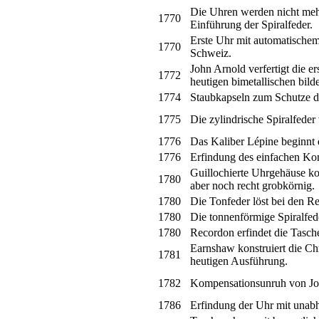
Die Uhren werden nicht mehr
1770
Einführung der Spiralfeder.
Erste Uhr mit automatische
1770
Schweiz.
John Arnold verfertigt die 
1772
heutigen bimetallischen bilde
1774
Staubkapseln zum Schutze 
1775
Die zylindrische Spiralfeder
1776
Das Kaliber Lépine beginnt 
1776
Erfindung des einfachen K
Guillochierte Uhrgehäuse k
1780
aber noch recht grobkörnig.
1780
Die Tonfeder löst bei den Re
1780
Die tonnenförmige Spiralfe
1780
Recordon erfindet die Tasche
Earnshaw konstruiert die C
1781
heutigen Ausführung.
1782
Kompensationsunruh von Jo
1786
Erfindung der Uhr mit unabh