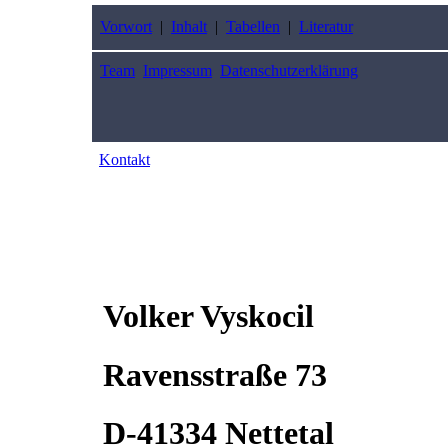
Vorwort
|
Inhalt
|
Tabellen
|
Literatur
Team
Impressum
Datenschutzerklärung
Kontakt
Volker Vyskocil
Ravensstraße 73
D-41334 Nettetal